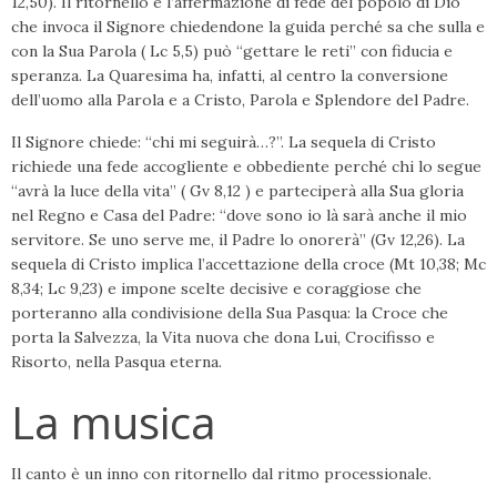
12,50). Il ritornello è l’affermazione di fede del popolo di Dio
che invoca il Signore chiedendone la guida perché sa che sulla e
con la Sua Parola ( Lc 5,5) può “gettare le reti” con fiducia e
speranza. La Quaresima ha, infatti, al centro la conversione
dell’uomo alla Parola e a Cristo, Parola e Splendore del Padre.
Il Signore chiede: “chi mi seguirà…?”. La sequela di Cristo
richiede una fede accogliente e obbediente perché chi lo segue
“avrà la luce della vita” ( Gv 8,12 ) e parteciperà alla Sua gloria
nel Regno e Casa del Padre: “dove sono io là sarà anche il mio
servitore. Se uno serve me, il Padre lo onorerà” (Gv 12,26). La
sequela di Cristo implica l’accettazione della croce (Mt 10,38; Mc
8,34; Lc 9,23) e impone scelte decisive e coraggiose che
porteranno alla condivisione della Sua Pasqua: la Croce che
porta la Salvezza, la Vita nuova che dona Lui, Crocifisso e
Risorto, nella Pasqua eterna.
La musica
Il canto è un inno con ritornello dal ritmo processionale.