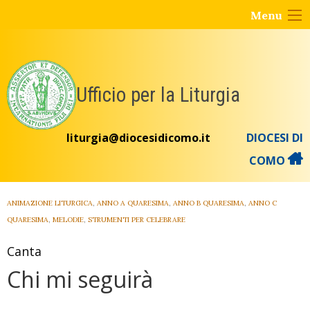
Skip
Menu
to
content
Ufficio per la Liturgia
liturgia@diocesidicomo.it
DIOCESI DI
COMO
ANIMAZIONE LITURGICA
,
ANNO A QUARESIMA
,
ANNO B QUARESIMA
,
ANNO C
QUARESIMA
,
MELODIE
,
STRUMENTI PER CELEBRARE
Canta
Chi mi seguirà