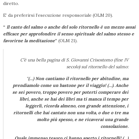
diretto.
E’ da preferirsi l’esecuzione responsoriale (OLM 20).
“
Il canto del salmo o anche del solo ritornello è un mezzo assai
efficace per approfondire il senso spirituale del salmo stesso e
favorirne la meditazione
”
(OLM 21).
C’è una bella pagina di S. Giovanni Crisostomo (fine IV
secolo) sul ritornello del salmo:
“
(…) Non cantiamo il ritornello per abitudine, ma
prendiamolo come un bastone per il viaggio! (…). Anche
se sei povero, troppo povero per poterti comperare dei
libri, anche se hai dei libri ma ti manca il tempo per
leggerli, ricorda almeno, con grande attenzione, i
ritornelli che hai cantato non una volta, o due o tre ma
molto più spesso, e ne ricaverai una grande
consolazione.
Quale immenso tesoro ci hanno aperto i ritornelli! (…)