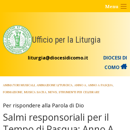
Skip
Menu
to
content
Ufficio per la Liturgia
liturgia@diocesidicomo.it
DIOCESI DI
COMO
ANIMATORI MUSICALI
,
ANIMAZIONE LITURGICA
,
ANNO A
,
ANNO A PASQUA
,
FORMAZIONE
,
MUSICA SACRA
,
NEWS
,
STRUMENTI PER CELEBRARE
Per rispondere alla Parola di Dio
Salmi responsoriali per il
Tempo di Pasqua: Anno A