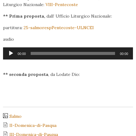
Liturgico Nazionale:
VIII-Pentecoste
** Prima proposta,
dall’ Ufficio Liturgico Nazionale:
partitura:
25-salmorespPentecoste-ULNCEI
audio
Audio
00:00
00:00
Player
** seconda proposta
, da Lodate Dio:
Salmo
II-Domenica-di-Pasqua
III-Domenica-di-Pasqua