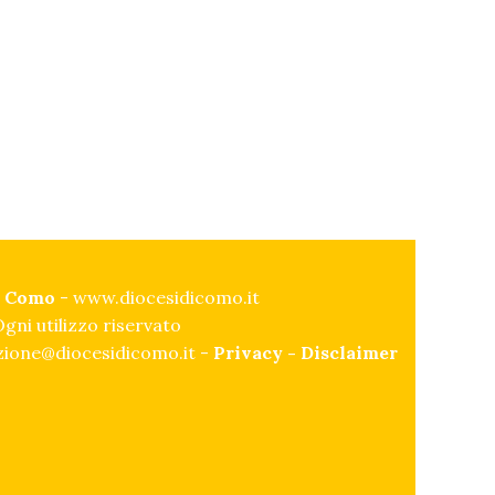
di Como
-
www.diocesidicomo.it
gni utilizzo riservato
ione@diocesidicomo.it -
Privacy
-
Disclaimer