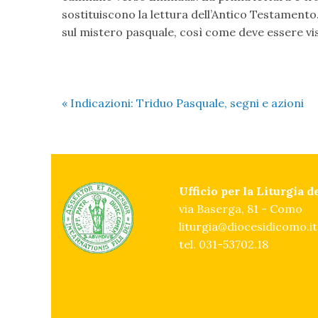
sostituiscono la lettura dell’Antico Testamento.
sul mistero pasquale, così come deve essere vis
«
Indicazioni: Triduo Pasquale, segni e azioni
Ufficio per la Liturgia 
via Baserga, 81 - Como
liturgia@diocesidicomo.it
tel. 031-53702.18