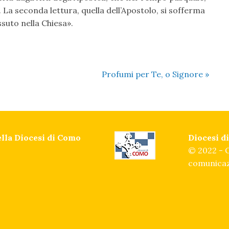
 La seconda lettura, quella dell’Apostolo, si sofferma
suto nella Chiesa».
Profumi per Te, o Signore
»
della Diocesi di Como
Diocesi 
© 2022 - O
comunicaz