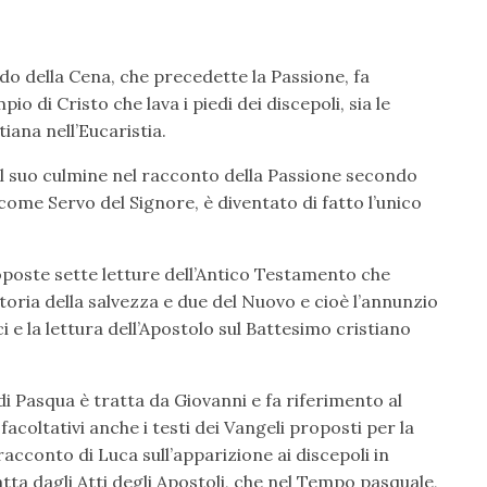
ordo della Cena, che precedette la Passione, fa
io di Cristo che lava i piedi dei discepoli, sia le
tiana nell’Eucaristia.
il suo culmine nel racconto della Passione secondo
a come Servo del Signore, è diventato di fatto l’unico
oposte sette letture dell’Antico Testamento che
storia della salvezza e due del Nuovo e cioè l’annunzio
i e la lettura dell’Apostolo sul Battesimo cristiano
di Pasqua è tratta da Giovanni e fa riferimento al
coltativi anche i testi dei Vangeli proposti per la
racconto di Luca sull’apparizione ai discepoli in
a dagli Atti degli Apostoli, che nel Tempo pasquale,