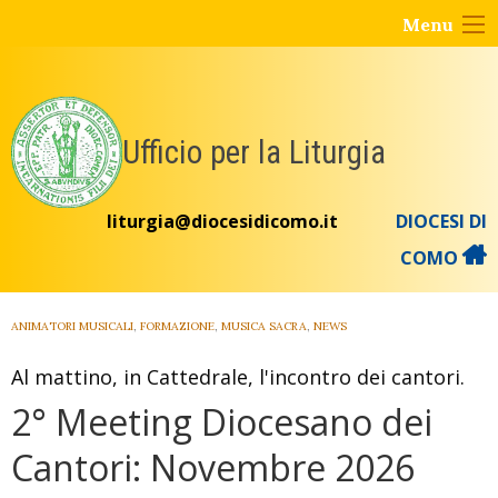
Skip
Menu
to
content
Ufficio per la Liturgia
liturgia@diocesidicomo.it
DIOCESI DI
COMO
ANIMATORI MUSICALI
,
FORMAZIONE
,
MUSICA SACRA
,
NEWS
Al mattino, in Cattedrale, l'incontro dei cantori.
2° Meeting Diocesano dei
Cantori: Novembre 2026