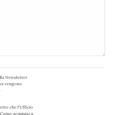
lla Newsletter
news vengono
)
tto che l'Ufficio
i Como acquisisca,