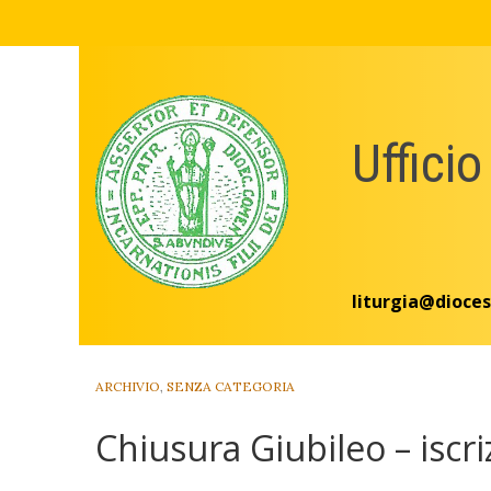
Skip
to
content
Ufficio
liturgia@dioces
ARCHIVIO
,
SENZA CATEGORIA
Chiusura Giubileo – iscri