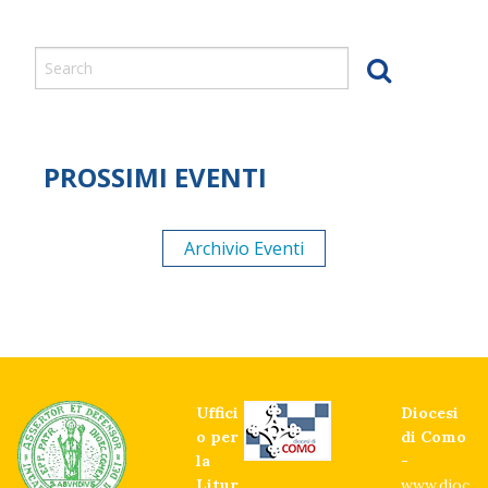
PROSSIMI EVENTI
Archivio Eventi
Uffici
Diocesi
o per
di Como
la
-
Litur
www.dioc