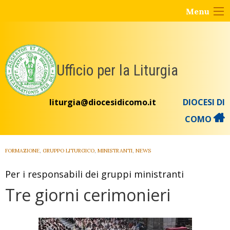
Skip
Menu
to
content
Ufficio per la Liturgia
liturgia@diocesidicomo.it
DIOCESI DI
COMO
FORMAZIONE
,
GRUPPO LITURGICO
,
MINISTRANTI
,
NEWS
Per i responsabili dei gruppi ministranti
Tre giorni cerimonieri