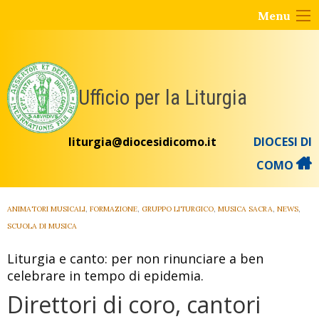
Skip
Menu
to
content
Ufficio per la Liturgia
liturgia@diocesidicomo.it
DIOCESI DI
COMO
ANIMATORI MUSICALI
,
FORMAZIONE
,
GRUPPO LITURGICO
,
MUSICA SACRA
,
NEWS
,
SCUOLA DI MUSICA
Liturgia e canto: per non rinunciare a ben
celebrare in tempo di epidemia.
Direttori di coro, cantori