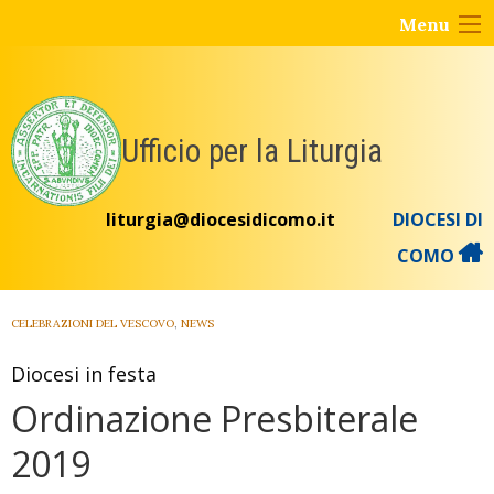
Skip
Menu
to
content
Ufficio per la Liturgia
liturgia@diocesidicomo.it
DIOCESI DI
COMO
CELEBRAZIONI DEL VESCOVO
,
NEWS
Diocesi in festa
Ordinazione Presbiterale
2019