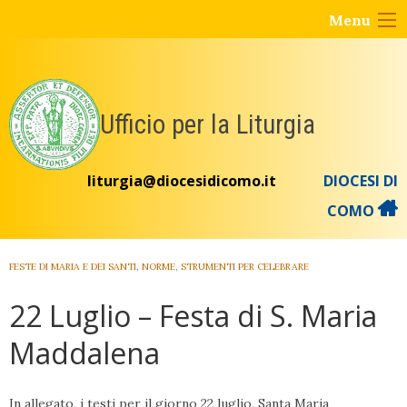
Skip
Menu
to
content
Ufficio per la Liturgia
liturgia@diocesidicomo.it
DIOCESI DI
COMO
FESTE DI MARIA E DEI SANTI
,
NORME
,
STRUMENTI PER CELEBRARE
22 Luglio – Festa di S. Maria
Maddalena
In allegato, i testi per il giorno 22 luglio, Santa Maria