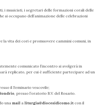
sti, i musicisti, i segretari delle formazioni corali delle
 che si occupano dell’animazione delle celebrazioni
are la vita dei cori e promuovere cammini comuni, in
emente comunicato l’incontro si svolgerà in
sarà replicato, per cui è sufficiente partecipare ad un
presso il Seminario vescovile;
Sondrio
, presso l’oratorio B.V. del Rosario.
ndo una
mail
a
liturgia@diocesidicomo.it
con il