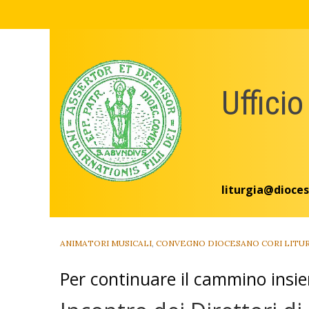
Skip
to
content
Ufficio
liturgia@dioces
ANIMATORI MUSICALI
,
CONVEGNO DIOCESANO CORI LITUR
Per continuare il cammino insi