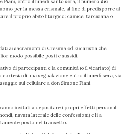
 Piani, entro il lunedì santo sera, il numero
dei
omo per la messa crismale, al fine di predisporre al
tare il proprio abito liturgico: camice, tarcisiana o
dati ai sacramenti di Cresima ed Eucaristia che
lior modo possibile posti e sussidi.
tivo di partecipanti e la comunità (o il vicariato) di
cortesia di una segnalazione entro il lunedì sera, via
saggio sul cellulare a don Simone Piani.
anno invitati a depositare i propri effetti personali
ondi, navata laterale delle confessioni) e lì a
tamente posto nel transetto.