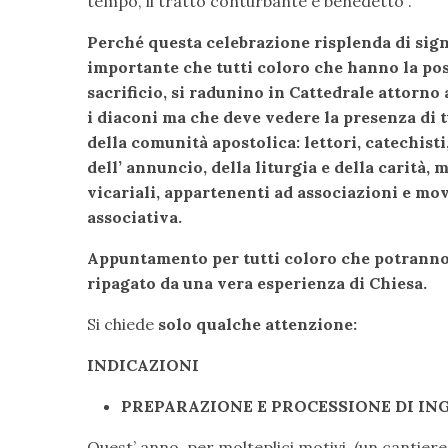
tempo, il tratto conturbante e benedetto”.
Perché questa celebrazione risplenda di sign
importante che tutti coloro che hanno la poss
sacrificio, si radunino in Cattedrale attorno 
i diaconi ma che deve vedere la presenza di t
della comunità apostolica: lettori, catechist
dell’ annuncio, della liturgia e della carità,
vicariali, appartenenti ad associazioni e mov
associativa.
Appuntamento per tutti coloro che potranno p
ripagato da una vera esperienza di Chiesa.
Si chiede
solo qualche attenzione:
INDICAZIONI
PREPARAZIONE E PROCESSIONE DI IN
Quest’ anno, per molteplici motivi, (un cantier