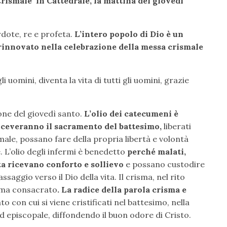
rismale in Cattedrale, la mattina del giovedì
rdote, re e profeta.
L’intero popolo di Dio è un
rinnovato nella celebrazione della messa crismale
i uomini, diventa la vita di tutti gli uomini, grazie
one del giovedì santo.
L’olio dei catecumeni è
riceveranno il sacramento del battesimo,
liberati
 male, possano fare della propria libertà e volontà
e. L’olio degli infermi è benedetto
perché malati,
ita ricevano conforto e sollievo
e possano custodire
aggio verso il Dio della vita. Il crisma, nel rito
 ma consacrato
. La radice della parola crisma e
to con cui si viene cristificati nel battesimo, nella
d episcopale, diffondendo il buon odore di Cristo.