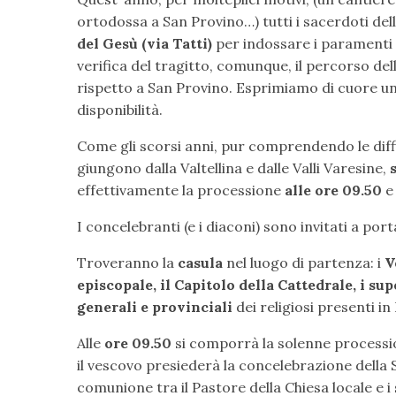
ortodossa a San Provino…) tutti i sacerdoti dell
del Gesù (via Tatti)
per indossare i paramenti
verifica del tragitto, comunque, il percorso del
rispetto a San Provino. Esprimiamo di cuore u
disponibilità.
Come gli scorsi anni, pur comprendendo le diffi
giungono dalla Valtellina e dalle Valli Varesine,
effettivamente la processione
alle ore 09.50
e 
I concelebranti (e i diaconi) sono invitati a por
Troveranno la
casula
nel luogo di partenza: i
V
episcopale, il Capitolo della Cattedrale, i su
generali e
provinciali
dei religiosi presenti in
Alle
ore 09.50
si comporrà la solenne processio
il vescovo presiederà la concelebrazione della
comunione tra il Pastore della Chiesa locale e i 