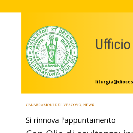
Skip
to
content
Ufficio
liturgia@dioces
CELEBRAZIONI DEL VESCOVO
,
NEWS
Si rinnova l'appuntamento