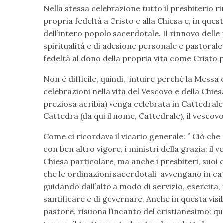
Nella stessa celebrazione tutto il presbiterio 
propria fedeltà a Cristo e alla Chiesa e, in ques
dell’intero popolo sacerdotale. Il rinnovo del
spiritualità e di adesione personale e pastorale 
fedeltà al dono della propria vita come Cristo 
Non è difficile, quindi, intuire perché la Messa 
celebrazioni nella vita del Vescovo e della Chiesa
preziosa acribia) venga celebrata in Cattedrale:
Cattedra (da qui il nome, Cattedrale), il vescovo 
Come ci ricordava il vicario generale: ” Ciò che
con ben altro vigore, i ministri della grazia: il
Chiesa particolare, ma anche i presbiteri, suo
che le ordinazioni sacerdotali avvengano in catt
guidando dall’alto a modo di servizio, esercita,
santificare e di governare. Anche in questa visi
pastore, risuona l’incanto del cristianesimo: q