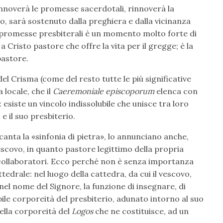
rinnoverà le promesse sacerdotali, rinnoverà la
to, sarà sostenuto dalla preghiera e dalla vicinanza
le promesse presbiterali è un momento molto forte di
a Cristo pastore che offre la vita per il gregge; è la
pastore.
del Crisma (come del resto tutte le più significative
 locale, che il
Caeremoniale episcoporum
elenca con
 esiste un vincolo indissolubile che unisce tra loro
e il suo presbiterio.
 canta la «sinfonia di pietra», lo annunciano anche,
 vescovo, in quanto pastore legittimo della propria
i collaboratori. Ecco perché non è senza importanza
edrale: nel luogo della cattedra, da cui il vescovo,
 nel nome del Signore, la funzione di insegnare, di
bile corporeità del presbiterio, adunato intorno al suo
uella corporeità del
Logos
che ne costituisce, ad un