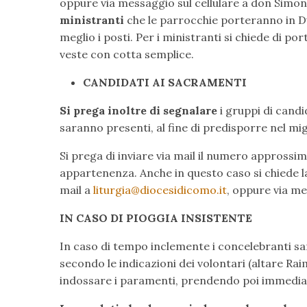
oppure via messaggio sul cellulare a don Simone
ministranti
che le parrocchie porteranno in Du
meglio i posti. Per i ministranti si chiede di por
veste con cotta semplice.
CANDIDATI AI SACRAMENTI
Si prega inoltre di segnalare
i gruppi di candi
saranno presenti, al fine di predisporre nel mig
Si prega di inviare via mail il numero approssima
appartenenza. Anche in questo caso si chiede la 
mail a
liturgia@diocesidicomo.it
,
oppure via mes
IN CASO DI PIOGGIA INSISTENTE
In caso di tempo inclemente i concelebranti sar
secondo le indicazioni dei volontari (altare Raim
indossare i paramenti, prendendo poi immedia