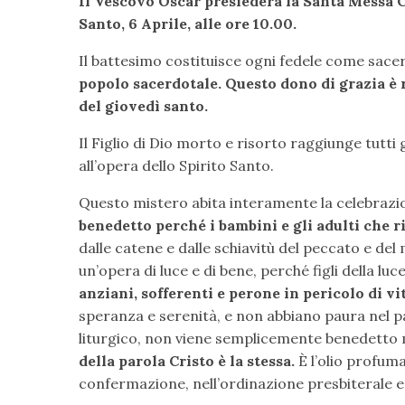
Il Vescovo Oscar presiederà la Santa Messa C
Santo, 6 Aprile, alle ore 10.00.
Il battesimo costituisce ogni fedele come sace
popolo sacerdotale.
Questo dono di grazia è 
del giovedì santo.
Il Figlio di Dio morto e risorto raggiunge tutti gl
all’opera dello Spirito Santo.
Questo mistero abita interamente la celebrazi
benedetto perché i bambini e gli adulti che 
dalle catene e dalle schiavitù del peccato e del
un’opera di luce e di bene, perché figli della luc
anziani, sofferenti e perone in pericolo di v
speranza e serenità, e non abbiano paura nel pass
liturgico, non viene semplicemente benedetto
della parola Cristo è la stessa.
È l’olio profuma
confermazione, nell’ordinazione presbiterale e