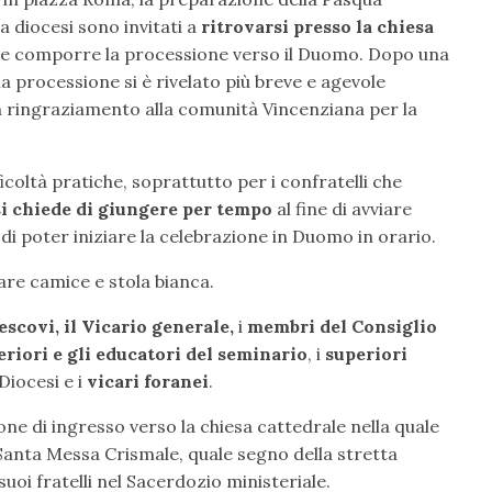
a diocesi sono invitati a
ritrovarsi presso la chiesa
 e comporre la processione verso il Duomo. Dopo una
la processione si è rivelato più breve e agevole
n ringraziamento alla comunità Vincenziana per la
coltà pratiche, soprattutto per i confratelli che
si chiede di giungere per tempo
al fine di avviare
di poter iniziare la celebrazione in Duomo in orario.
tare camice e stola bianca.
escovi, il Vicario generale,
i
membri del Consiglio
periori e gli educatori del seminario
, i
superiori
 Diocesi e i
vicari foranei
.
ne di ingresso verso la chiesa cattedrale nella quale
 Santa Messa Crismale, quale segno della stretta
suoi fratelli nel Sacerdozio ministeriale.